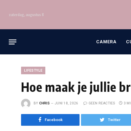
zaterdag, augustus 8
CAMERA
C
LIFESTYLE
Hoe maak je jullie br
BY
CHRIS
JUNI 18, 2026
GEEN REACTIES
3 M
Facebook
Twitter