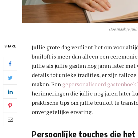
Hoe maak je julli
Jullie grote dag verdient het om voor altij
SHARE
bruiloft is meer dan alleen een ceremonie –
jullie als jullie gasten nog jaren later m
details tot unieke tradities, er zijn tallo
maken. Een
gepersonaliseerd gastenboek b
herinneringen die jullie nog jaren later 
praktische tips om jullie bruiloft te tran
onvergetelijke ervaring.
Persoonlijke touches die het