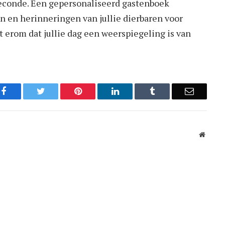
econde. Een gepersonaliseerd gastenboek
en en herinneringen van jullie dierbaren voor
et erom dat jullie dag een weerspiegeling is van
Facebook
Twitter
Pinterest
LinkedIn
Tumblr
Email
Websit